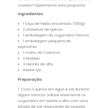
cozidos? Experimente esta proposta!
Ingredientes:
1 taça de Feijão encarnado (500g)
2 chávenas de quinoa
1 embalagem de cogumelos frescos
1 embalagem pequena de
espinafres
1 molho de Coentros
2 laranjas
3 dentes de alho
Azeite q.b.
Preparação:
Coza a quinoa em água e sal durante
alguns minutos. Salteie levemente os
cogumelos em azeite e alho com uma
pitada de sal, reservando de seguida.