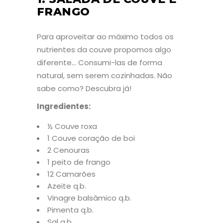
FRANGO
Para aproveitar ao máximo todos os
nutrientes da couve propomos algo
diferente… Consumi-las de forma
natural, sem serem cozinhadas. Não
sabe como? Descubra já!
Ingredientes:
½ Couve roxa
1 Couve coração de boi
2 Cenouras
1 peito de frango
12 Camarões
Azeite q.b.
Vinagre balsâmico q.b.
Pimenta q.b.
Sal q.b.