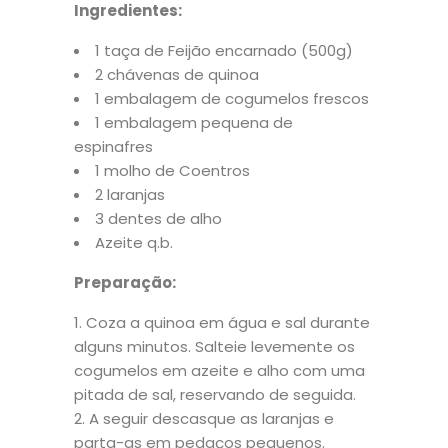
Ingredientes:
1 taça de Feijão encarnado (500g)
2 chávenas de quinoa
1 embalagem de cogumelos frescos
1 embalagem pequena de
espinafres
1 molho de Coentros
2 laranjas
3 dentes de alho
Azeite q.b.
Preparação:
Coza a quinoa em água e sal durante
alguns minutos. Salteie levemente os
cogumelos em azeite e alho com uma
pitada de sal, reservando de seguida.
A seguir descasque as laranjas e
parta-as em pedaços pequenos.