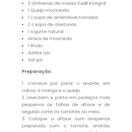
2 chávenas de massa fusilli integral
1 Queijo mozzarela
1 c.sopa de amêndoas torradas
2 c.sopa de azeitonas
1 iogurte natural
Grãos de mostarda
1 limão
Azeite q.b.
Sal q.b.
Preparação:
Comece por partir o ananás em
cubos, a manga e o queijo.
Lave bem e parta em pedaços mais
pequenos as folhas de alface e de
seguida corte os tomates ao meio.
Coloque a alface num recipiente
preparada com o tomate, ananás,