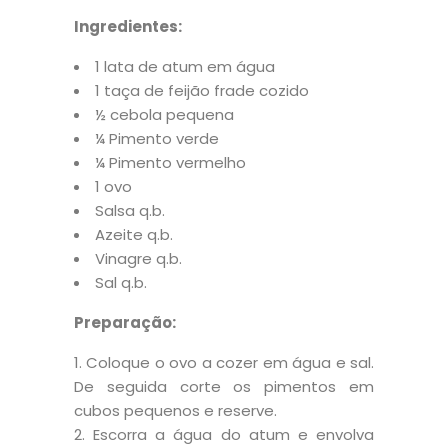
Ingredientes:
1 lata de atum em água
1 taça de feijão frade cozido
½ cebola pequena
¼ Pimento verde
¼ Pimento vermelho
1 ovo
Salsa q.b.
Azeite q.b.
Vinagre q.b.
Sal q.b.
Preparação:
Coloque o ovo a cozer em água e sal.
De seguida corte os pimentos em
cubos pequenos e reserve.
Escorra a água do atum e envolva