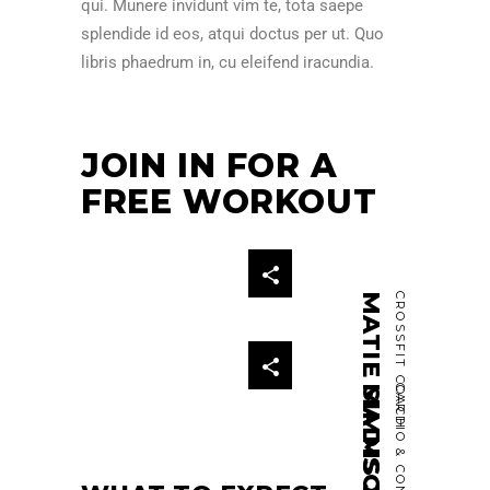
qui. Munere invidunt vim te, tota saepe
splendide id eos, atqui doctus per ut. Quo
libris phaedrum in, cu eleifend iracundia.
JOIN IN FOR A
FREE WORKOUT
MATIE SIMMS JUNIOR
CROSSFIT COACH
CARDIO & CONDITIONING