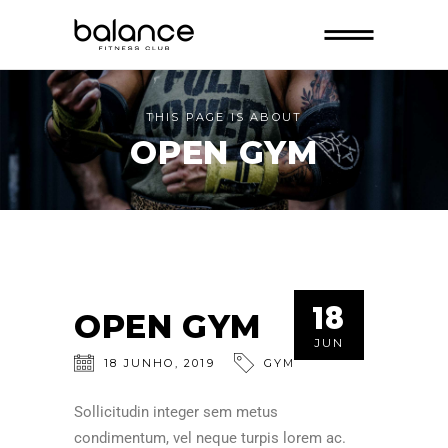
THIS PAGE IS ABOUT
OPEN GYM
18
OPEN GYM
JUN
18
JUNHO
,
2019
GYM
Sollicitudin integer sem metus
condimentum, vel neque turpis lorem ac.